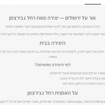
אור על ירושלים — יצירה מאת רחל גבירצמן
יצירה העוסקת במפגש שבין אור לבין ירושלים ובאופן שבו העיר משתנה תחתיו.
אור מעניק לעיר משמעות של תקווה, גילוי והתחדשות ומחזק את מקומה בדמיון היהודי.
היצירה בבית
ים בעלי זיקה לארץ, למסורת או לתרבות ישראלית, או להציב אותה לבדה על קיר נק
נושאת.
למי היצירה מתאימה?
שרד או לקרובים המבקשים חיבור לירושלים.
 בעלת סיפור ולא רק פריט עיצובי.
מבט המחברת בין תוכן, זהות ויופי.
על האמנית רחל גבירצמן
ן שוזרות סיפור, געגוע ואמונה. נופים ארץ־ישראליים, מועדי ישראל ואגדות חז״ל מקבלי