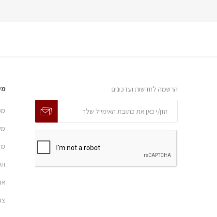
הרשמה לחדשות ועדכונים
מי
מפ
מש
מד
תק
או
צו