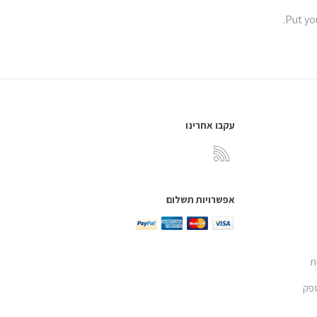
Put you
עקבו אחרינו
אפשרויות תשלום
ת
פק