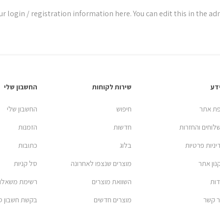
r login / registration information here. You can edit this in the adm
דע
שירות לקוחות
החשבון שלי
ת אתר
חיפוש
החשבון שלי
לוחים והחזרות
חדשות
הזמנות
יניות פרטיות
בלוג
כתובות
נון אתר
מוצרים שנצפו לאחרונה
סל קניות
דות
השוואת מוצרים
רשימת משאלו
ר קשר
מוצרים חדשים
בקשת חשבון ס