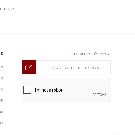
in site.
הרשמה לחדשות ועדכונים
מי
מפ
מש
מד
תק
או
צו