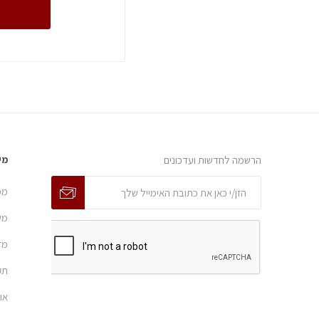
הרשמה לחדשות ועדכונים
מי
מפ
מש
מד
תק
או