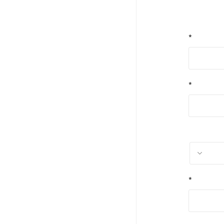
*
*
*